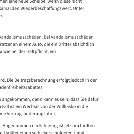
mmen eine neue Scheibe, wenn diese nicht
maximal den Wiederbeschaffungswert. Unter
e.
B. Vandalismusschäden. Bei Vandalismusschäden
tzer an einem Auto, die ein Dritter absichtlich
wie bei der Haftpflicht, ein
rd. Die Beitragsberechnung erfolgt jedoch in der
denfreiheitsrabattes.
ko angekommen, dann kann es sein, dass Sie dafür
all ist ein Wechsel von der Vollkasko in die
eine Vertragsänderung lohnt.
ll. Angenommen ein Fahrzeug ist jetzt im fünften
eit später einen selbstverschuldeten Unfall