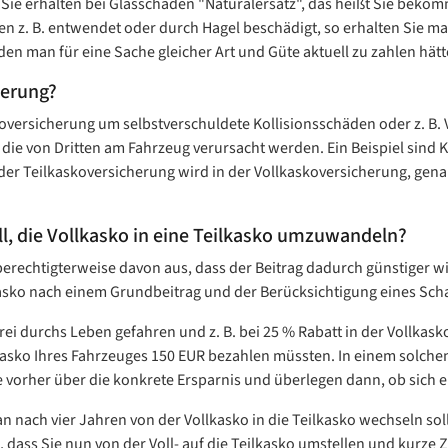
Sie erhalten bei Glasschäden "Naturalersatz", das heißt Sie beko
en z. B. entwendet oder durch Hagel beschädigt, so erhalten Sie 
n man für eine Sache gleicher Art und Güte aktuell zu zahlen hätt
herung?
skoversicherung um selbstverschuldete Kollisionsschäden oder z. 
e von Dritten am Fahrzeug verursacht werden. Ein Beispiel sind Kra
er Teilkaskoversicherung wird in der Vollkaskoversicherung, genau 
ll, die Vollkasko in eine Teilkasko umzuwandeln?
berechtigterweise davon aus, dass der Beitrag dadurch günstiger wi
kasko nach einem Grundbeitrag und der Berücksichtigung eines Scha
i durchs Leben gefahren und z. B. bei 25 % Rabatt in der Vollkas
asko Ihres Fahrzeuges 150 EUR bezahlen müssten. In einem solchen F
tte vorher über die konkrete Ersparnis und überlegen dann, ob sich 
an nach vier Jahren von der Vollkasko in die Teilkasko wechseln so
dass Sie nun von der Voll- auf die Teilkasko umstellen und kurze Z