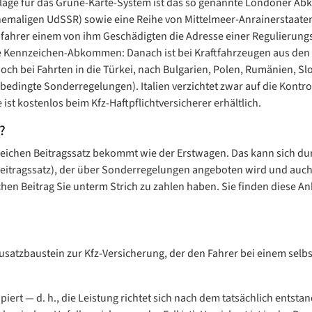
dlage für das Grüne-Karte-System ist das so genannte Londoner A
hemaligen UdSSR) sowie eine Reihe von Mittelmeer-Anrainerstaat
ahrer einem von ihm Geschädigten die Adresse einer Regulierungs
nnzeichen-Abkommen: Danach ist bei Kraftfahrzeugen aus den Un
noch bei Fahrten in die Türkei, nach Bulgarien, Polen, Rumänien, S
edingte Sonderregelungen). Italien verzichtet zwar auf die Kontroll
st kostenlos beim Kfz-Haftpflichtversicherer erhältlich.
?
leichen Beitragssatz bekommt wie der Erstwagen. Das kann sich dur
(Beitragssatz), der über Sonderregelungen angeboten wird und auch
lchen Beitrag Sie unterm Strich zu zahlen haben. Sie finden diese A
Zusatzbaustein zur Kfz-Versicherung, der den Fahrer bei einem selbst 
iert — d. h., die Leistung richtet sich nach dem tatsächlich ents